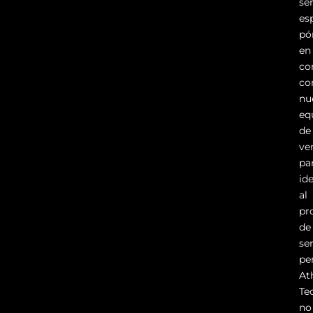
se
es
pó
en
co
co
nu
eq
de
ve
pa
ide
al
pr
de
se
pe
At
Te
no