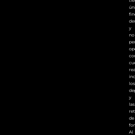
ti
ún
fi
de
y
no
pe
op
co
cu
rea
in
lo
de
y
las
re
de
fo
Al