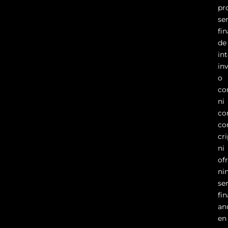
pr
se
fi
de
in
in
o
co
ni
co
co
cr
ni
of
ni
se
fi
an
en