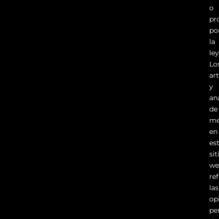
o
pr
po
la
ley
Lo
ar
y
aná
de
me
en
es
sit
we
ref
las
op
pe