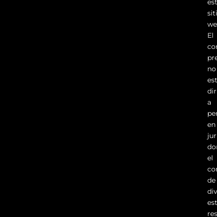
es
sit
we
El
co
pr
no
es
di
a
pe
en
ju
do
el
co
de
di
es
re