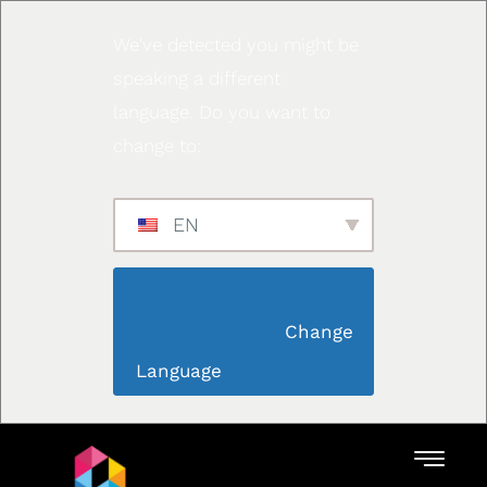
We've detected you might be
speaking a different
language. Do you want to
change to:
EN
                        Change 
Language                    