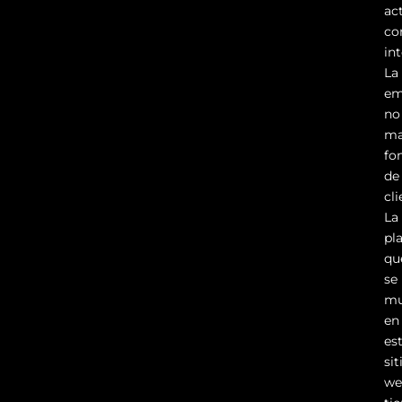
ac
c
in
La
em
no
ma
fo
de
cli
La
pl
qu
se
mu
en
es
sit
we