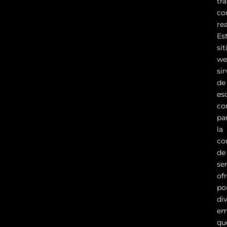
tr
co
rea
Es
sit
we
si
de
es
co
pa
la
co
de
se
of
po
di
em
qu