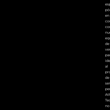
es
pó
en
co
co
nu
eq
de
ve
pa
ide
al
pr
de
se
pe
At
Te
no