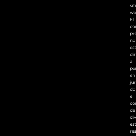
sit
we
El
co
pr
no
es
di
a
pe
en
ju
do
el
co
de
di
es
re