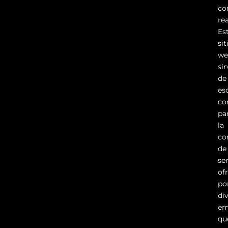
co
rea
Es
sit
we
si
de
es
co
pa
la
co
de
se
of
po
di
em
qu