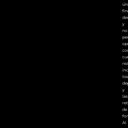
ún
fi
de
y
no
pe
op
co
cu
rea
in
lo
de
y
las
re
de
fo
Al