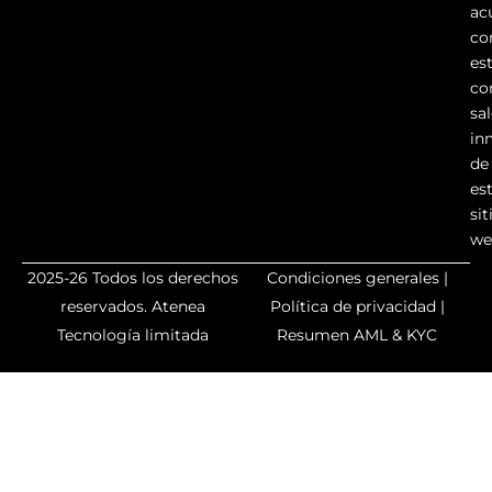
ac
co
es
co
sa
in
de
es
sit
we
2025-26 Todos los derechos
Condiciones generales
|
reservados.
Atenea
Política de privacidad
|
Tecnología limitada
Resumen AML & KYC