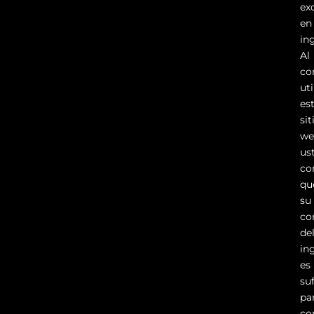
ex
en
ing
Al
co
ut
es
sit
we
us
co
qu
su
co
de
in
es
su
pa
co