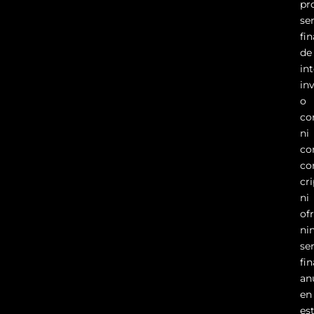
pr
se
fi
de
in
in
o
co
ni
co
co
cr
ni
of
ni
se
fi
an
en
es