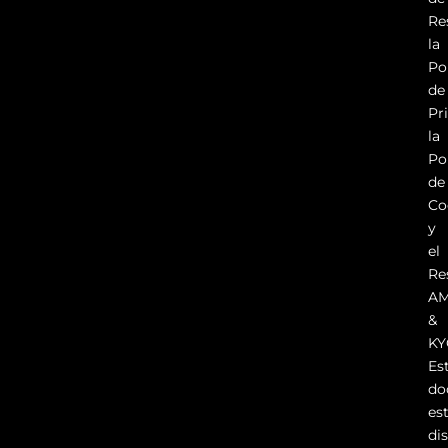
Re
la
Po
de
Pr
la
Po
de
Co
y
el
Re
A
&
KY
Es
do
es
di