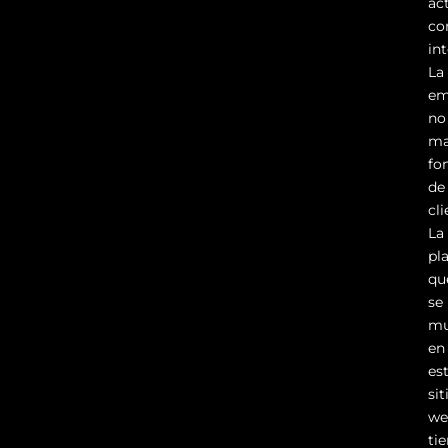
ac
c
in
La
em
no
ma
fo
de
cli
La
pl
qu
se
mu
en
es
sit
we
ti