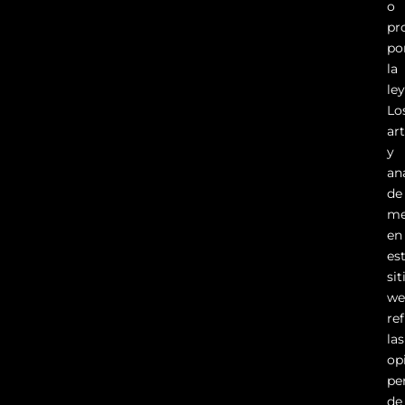
o
pr
po
la
ley
Lo
ar
y
aná
de
me
en
es
sit
we
ref
las
op
pe
de