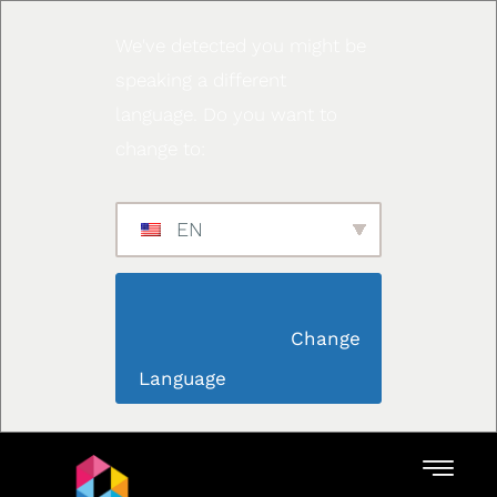
We've detected you might be
speaking a different
language. Do you want to
change to:
EN
                        Change 
Language                    