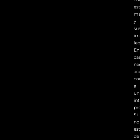
es
ma
y
su
im
leg
En
ca
ne
ac
co
a
un
in
pr
Si
no
es
de