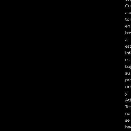
Cu
ac
to
en
ba
a
es
in
es
ba
su
pr
ri
y
At
Te
no
se
ha