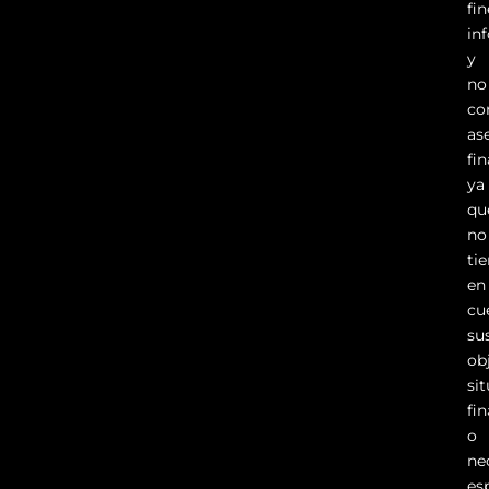
fi
in
y
no
co
as
fi
ya
qu
no
ti
en
cu
su
ob
si
fi
o
ne
es