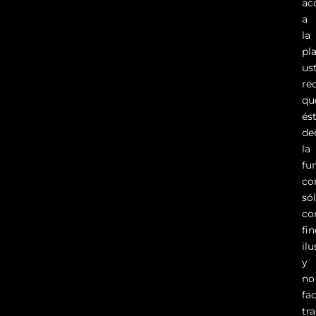
ac
a
la
pl
us
re
qu
és
de
la
fu
co
só
co
fi
ilu
y
no
fac
tr