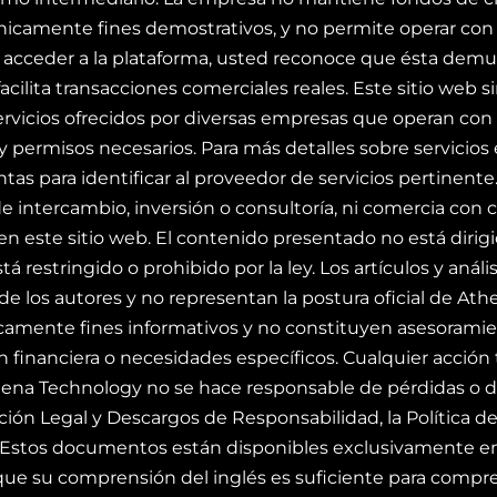
nicamente fines demostrativos, y no permite operar con c
Al acceder a la plataforma, usted reconoce que ésta demu
 facilita transacciones comerciales reales. Este sitio web
ervicios ofrecidos por diversas empresas que operan con 
 y permisos necesarios. Para más detalles sobre servicio
tas para identificar al proveedor de servicios pertinen
 de intercambio, inversión o consultoría, ni comercia con
en este sitio web. El contenido presentado no está dirig
á restringido o prohibido por la ley. Los artículos y anál
e los autores y no representan la postura oficial de Ath
camente fines informativos y no constituyen asesoramie
ón financiera o necesidades específicos. Cualquier acció
hena Technology no se hace responsable de pérdidas o dañ
ción Legal y Descargos de Responsabilidad, la Política de 
tos documentos están disponibles exclusivamente en ing
ue su comprensión del inglés es suficiente para compre