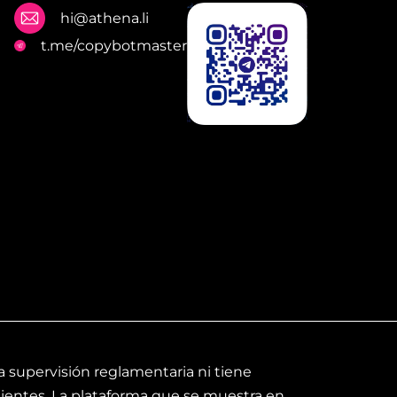
hi@athena.li
t.me/copybotmaster
a supervisión reglamentaria ni tiene
lientes. La plataforma que se muestra en