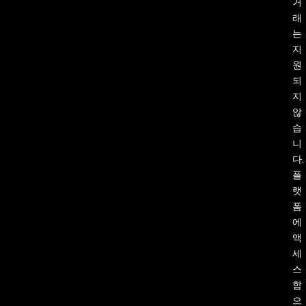
거
래
는
지
원
되
지
않
습
니
다.
플
랫
폼
에
액
세
스
함
으