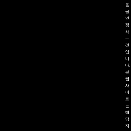
음
을
인
정
하
는
것
입
니
다.
본
웹
사
이
트
는
해
당
지