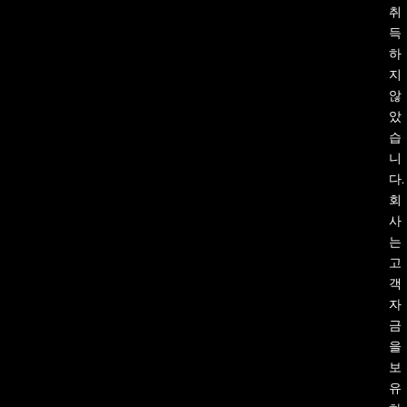
취
득
하
지
않
았
습
니
다.
회
사
는
고
객
자
금
을
보
유