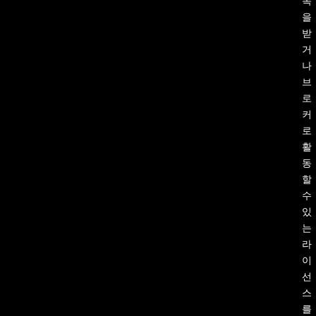
독
을
받
거
나
브
로
커
로
활
동
할
수
있
는
라
이
선
스
를