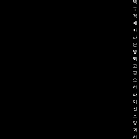
역
규
정
에
따
라
운
영
되
고
필
요
한
라
이
선
스
및
권
한