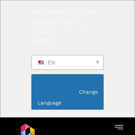
We've detected you might be
speaking a different
language. Do you want to
change to:
EN
                        Change 
Language                    