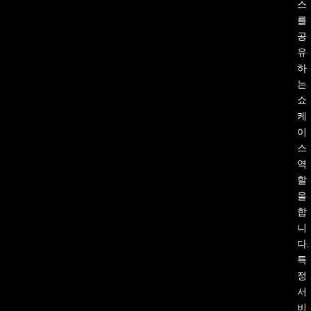
스
를
공
유
하
는
쇼
케
이
스
역
할
을
합
니
다.
특
정
서
비