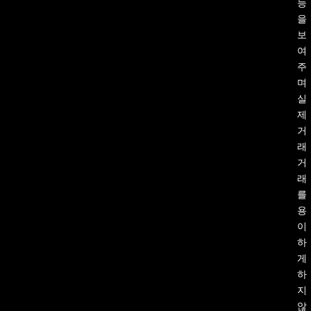
능
을
보
여
주
며
실
제
거
래
거
래
를
용
이
하
게
하
지
않