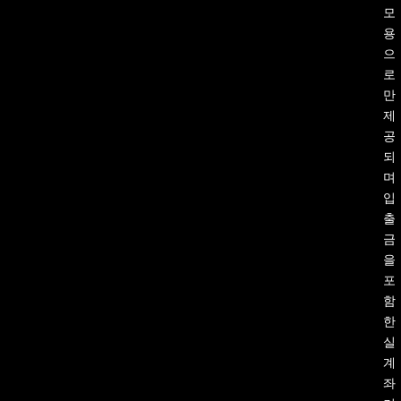
모
용
으
로
만
제
공
되
며
입
출
금
을
포
함
한
실
계
좌