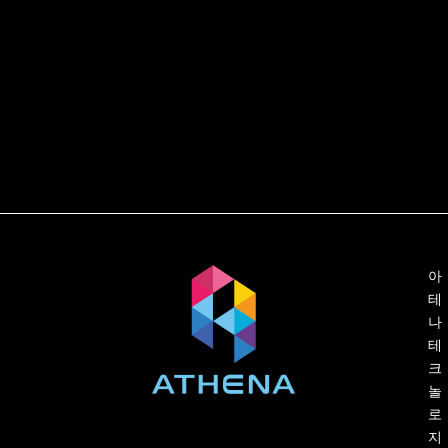
아
테
나
테
크
놀
로
지