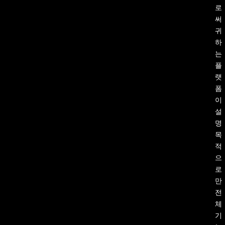
로
써
귀
하
는
플
랫
폼
이
설
명
목
적
으
로
만
전
체
기