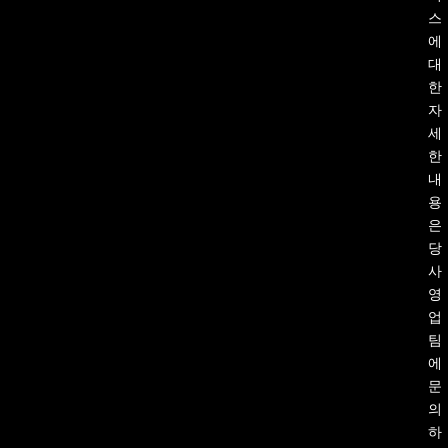
스
에
대
한
자
세
한
내
용
은
당
사
영
업
팀
에
문
의
하