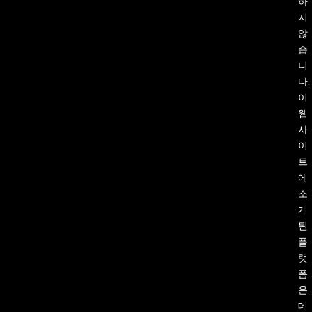
하
지
않
습
니
다.
이
웹
사
이
트
에
소
개
된
플
랫
폼
은
데