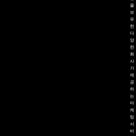
을
보
유
한
다
양
한
회
사
가
제
공
하
는
마
케
팅
서
비