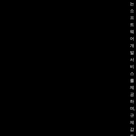
는
소
프
트
웨
어
개
발
서
비
스
를
제
공
하
며,
규
제
감