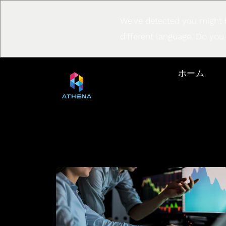
We've detected you might 
different language. Do you
ホーム