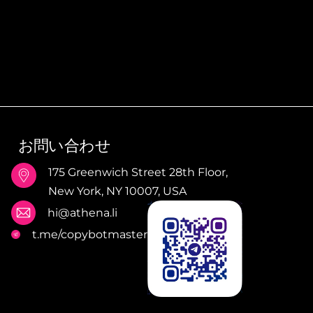
お問い合わせ
175 Greenwich Street 28th Floor,
New York, NY 10007, USA
る
hi@athena.li
ッ
t.me/copybotmaster