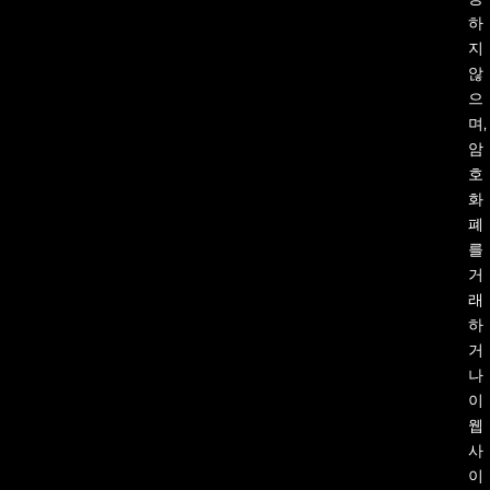
하
지
않
으
며,
암
호
화
폐
를
거
래
하
거
나
이
웹
사
이