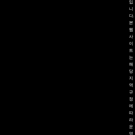
입
니
다.
본
웹
사
이
트
는
해
당
지
역
규
정
에
따
라
운
영