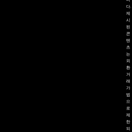
다.
제
시
된
콘
텐
츠
는
외
환
거
래
가
법
으
로
제
한
되