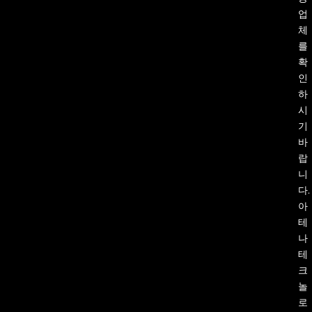
업
체
를
확
인
하
시
기
바
랍
니
다.
아
테
나
테
크
놀
로