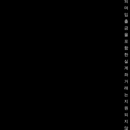
되
며
입
출
금
을
포
함
한
실
계
좌
거
래
는
지
원
되
지
않