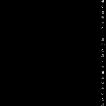
폼
이
설
명
목
적
으
로
만
전
체
기
능
을
보
여
주
며
실
제