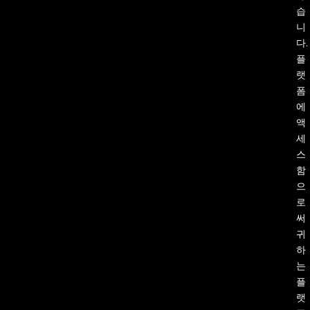
습
니
다.
플
랫
폼
에
액
세
스
함
으
로
써
귀
하
는
플
랫