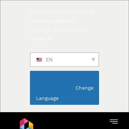
We've detected you might be
speaking a different
language. Do you want to
change to:
EN
                        Change 
Language                    