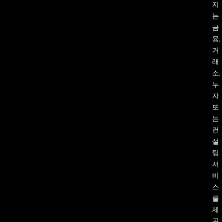
지
는
금
융,
거
래
소,
투
자
또
는
컨
설
팅
서
비
스
를
제
공