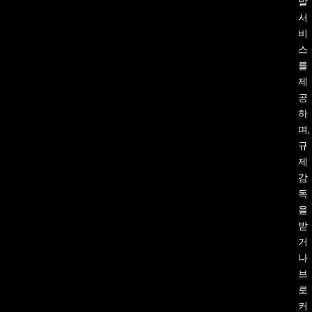
발
서
비
스
를
제
공
하
며,
규
제
감
독
을
받
거
나
브
로
커