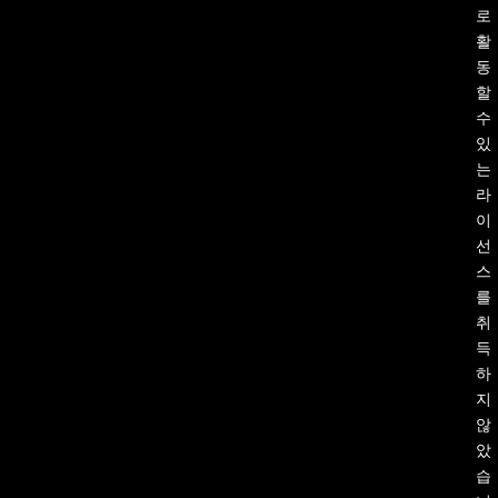
로
활
동
할
수
있
는
라
이
선
스
를
취
득
하
지
않
았
습