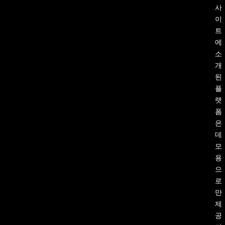
사
이
트
에
소
개
된
플
랫
폼
은
데
모
용
으
로
만
제
공