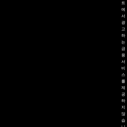
트
에
서
광
고
하
는
금
융
서
비
스
를
제
공
하
지
않
습
니