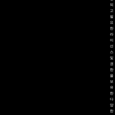
되
고
필
요
한
라
이
선
스
및
권
한
을
보
유
한
다
양
한