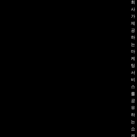
회
사
가
제
공
하
는
마
케
팅
서
비
스
를
공
유
하
는
쇼
케