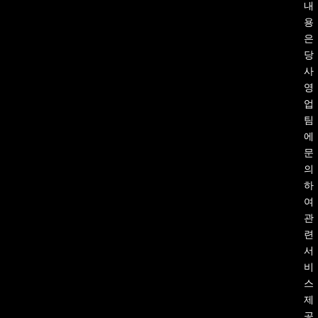
내
용
은
당
사
영
업
팀
에
문
의
하
여
관
련
서
비
스
제
공