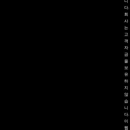
니
다.
회
사
는
고
객
자
금
을
보
유
하
지
않
습
니
다.
이
웹