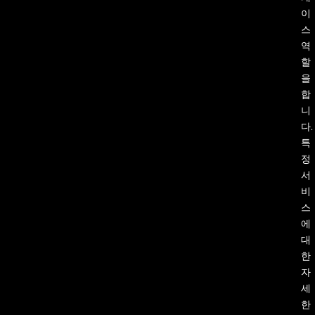
이
스
역
할
을
합
니
다.
특
정
서
비
스
에
대
한
자
세
한