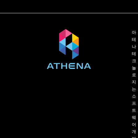
아
테
나
테
크
놀
로
지
는
소
프
트
웨
어
개