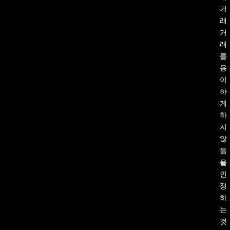
거
래
거
래
를
용
이
하
게
하
지
않
음
을
인
정
하
는
것